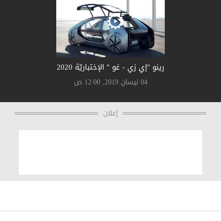
رينو "إي زي - غو " الإختباريّة 2020
04 نيسان 2019, 12:00 ص
إعلان