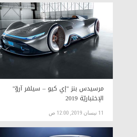
مرسيدس بنز "إي كيو – سيلفر آروّ"
الإختباريّة 2019
11 نيسان 2019, 12:00 ص