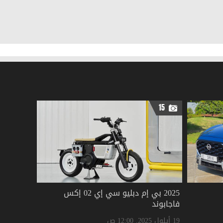
15
2025 بي إم دبليو سي إي 02 إكس
فاجابوند
19 أيلول 2025, 12:00 ص