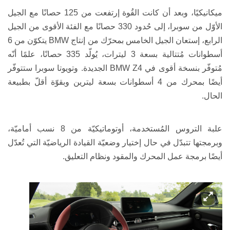
ميكانيكيًا، وبعد أن كانت القُوة إرتفعت من 125 حصانًا مع الجيل
الأوّل من سوبرا، إلى حُدود 330 حصانًا مع الفئة الأقوى من الجيل
الرابع، إستعان الجيل الخامس بمحرّك من إنتاج
BMW
يتكوّن من 6
أسطوانات مُتتالية بسعة 3 ليترات، يُولّد 335 حصانًا، علمًا أنّه
مُتوفّر بنسخة أقوى في
BMW Z4
الجديدة.
و
تويوتا سوبرا
ستتوفّر
أيضًا بمحرك من 4 أسطوانات بسعة ليترين وبقوّة أقلّ بطبيعة
الحال.
علبة التروس
المُستخدمة، أوتوماتيكيّة من 8 نسب أماميّة،
وبرمجتها تتبدّل في حال إختيار وضعيّة القيادة الرياضيّة التي تُعدّل
أيضًا برمجة عمل المحرك والمقود ونظام التعليق
.