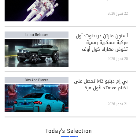
22 تموز 2026
أستون مارتن دريدنوت: أول
Latest Releases
مركبة عسكرية رقمية
تخوض معارك كول أوف
ديوتي
20 تموز 2026
بي إم دبليو M2 تحصل على
Bits And Pieces
نظام xDrive لأول مرة
21 تموز 2026
Today's Selection