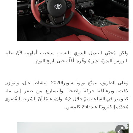
ولكن مُحبّي التبديل اليدوي للنسب سيخيب أملهم، لأنّ علبة
التروس اليدويّة غير مُتوفّرة، أقلّه حتى تاريخ اليوم.
وعلى الطريق، تتمتّع تويوتا سوبرا
2020
بنشاط عال، وبتوازن
لافت، وبرشاقة حركة واضحة. والتسارع من صفر إلى مئة
كيلومتر في الساعة يتمّ خلال 4,3 ثوان، علمًا أنّ السُرعة القُصوى
مُحدّدة إلكترونيًا عند 250 كلم/س.