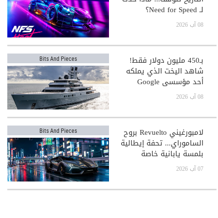
لـ Need for Speed؟
08 آب 2026
بـ450 مليون دولار فقط!
Bits And Pieces
شاهد اليخت الذي يملكه
أحد مؤسسي Google
08 آب 2026
لامبورغيني Revuelto بروح
Bits And Pieces
الساموراي... تحفة إيطالية
بلمسة يابانية خاصة
07 آب 2026