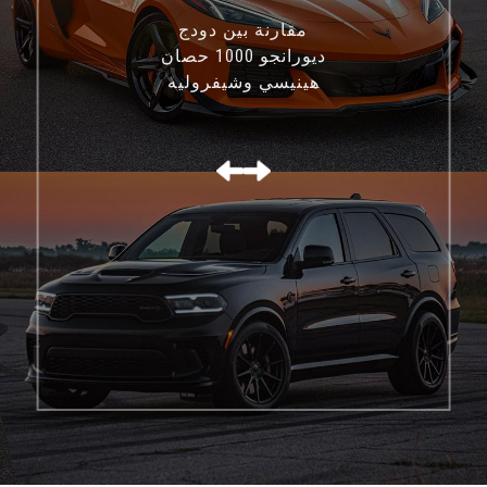
مقارنة بين دودج
ديورانجو 1000 حصان
هينيسي وشيفروليه
كورفيت C8 Z06