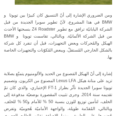
ومن الضروري الإشارة إلى أنّ التنسيق كان كبيرًا بين تويوتا و
BMW
في هذا المشروع، لأنّ تطوير سوبرا الجديدة من قبل
الشركة اليابانيّة ترافق مع تطوير
Z4 Roadster
بنسختها الأحدث
من قبل الشركة الألمانيّة. وبالتالي، تقاسمت تويوتا و
BMW
الهيكل والمُحركات وبعض التجهيزات، قبل أن تنفرد كل شركة
بالشكل الخارجي المُستقلّ، وببعض المُكوّنات والتجهيزات الخاصة
بها.
إشارة إلى أنّ الهيكل المَصنوع من الحديد والألومنيوم يتمتّع بصلابة
تزيد على متانة هيكل
Lexus LFA
المصنوع من الكربون. وتصميم
تويوتا سوبرا الجديدة
تأثّر بطراز
FT-1
الإختباري، والذي كان تمّ
تقديمه سنة 2014. وجرى تثبيت المقصورة بوضعيّة مدفوعة إلى
الخلف، لتأمين توزيع للوزن بنسبة 50 % للأمام و50 % للخلف.
وبالتالي، المُقدّمة طويلة، والواجهة الأماميّة هُجوميّة وتفرض
حُضورها على الطريق، بينما الإضاءة تؤمّن الطابع العصري