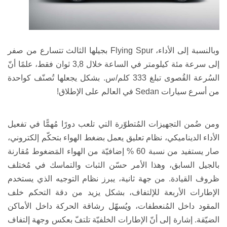
وبالنسبة إلى الأداء،
Flying Spur
بجيلها الثالث تتسارع من صفر
إلى سرعة مئة كيلومتر في الساعة خلال 3,8 ثوان فقط، علمًا أنّ
السُرعة القُصوى تبلغ 333 كلم/س. بشكل يجعلها تُصنّف كواحدة
من أسرع سيارات
Sedan
في العالم على الإطلاق!
ومن ضُمن التجهيزات المُتطوّرة التي تلعب دورًا مُهمًّا في تفعيل
الأداء الديناميكي، نظام تعليق يعمل بضغط الهواء بتحكّم إلكتروني،
صار يستفيد من نسبة 60 % إضافيّة من الهواء المَضغوط مُقارنة
بالجيل السابق، وهذا الأمر حسّن الثبات والتماسك في مُختلف
ظروف القيادة. من جهة ثانية، يبرز نظام التوجيه الذي يستخدم
الإطارات الأربعة للإلتفاف، بشكل يزيد من دقة التحكم خلف
المقود داخل المُنعطفات، ويُسهّل رشاقة الحركة داخل الأماكن
الضيّقة. إشارة إلى أنّ الإطارات الخلفيّة تلتفّ بعكس وجهة إلتفاف