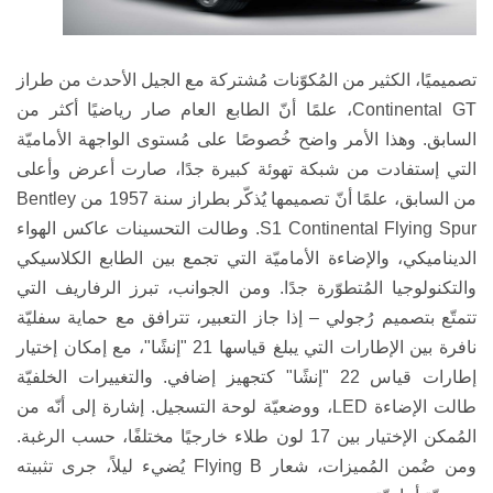
تصميميًا، الكثير من المُكوّنات مُشتركة مع الجيل الأحدث من طراز
Continental GT
، علمًا أنّ الطابع العام صار رياضيًا أكثر من
السابق. وهذا الأمر واضح خُصوصًا على مُستوى الواجهة الأماميّة
التي إستفادت من شبكة تهوئة كبيرة جدًا، صارت أعرض وأعلى
من السابق، علمًا أنّ تصميمها يُذكّر بطراز سنة 1957 من
Bentley
S1 Continental Flying Spur
. وطالت التحسينات
عاكس الهواء
الديناميكي،
والإضاءة الأماميّة التي تجمع بين الطابع الكلاسيكي
والتكنولوجيا المُتطوّرة جدًا
. ومن الجوانب، تبرز الرفاريف التي
تتمتّع بتصميم رُجولي – إذا جاز التعبير، تترافق مع حماية سفليّة
نافرة
بين الإطارات التي يبلغ قياسها 21 "إنشًا"، مع إمكان إختيار
إطارات قياس 22 "إنشًا" كتجهيز إضافي. والتغييرات الخلفيّة
طالت الإضاءة
LED
، ووضعيّة لوحة التسجيل. إشارة إلى أنّه من
المُمكن الإختيار بين 17 لون طلاء خارجيًا مختلفًا، حسب الرغبة.
ومن ضُمن المُميزات، شعار
Flying B
يُضيء ليلاً، جرى تثبيته