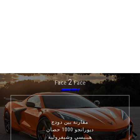
2
Face
Face
مقارنة بين دودج
ديورانجو 1000 حصان
هينيسي وشيفروليه