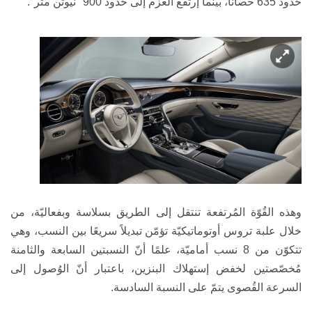
حُدود 635 حصانًا، بينما إرتفع العزم إلى حُدود 900 "نيوتن متر".
وهذه القُوّة المُرتفعة تنتقل إلى الطريق بسلاسة وبفعاليّة، من
خلال علبة تروس أوتوماتيكيّة تؤمّن تبديلاً سريعًا بين النسب، وهي
تتكوّن من 8 نسب أماميّة، علمًا أنّ النسبتين السابعة والثامنة
مُخصّصتين لخفض إستهلاك البنزين، باعتبار أنّ الوُصول إلى
السرعة القُصوى يتمّ على النسبة السادسة.