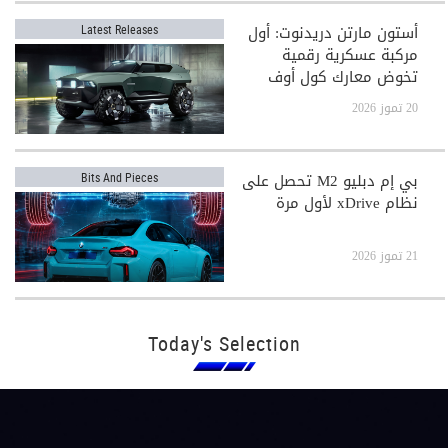
أستون مارتن دريدنوت: أول
Latest Releases
مركبة عسكرية رقمية
تخوض معارك كول أوف
ديوتي
20 تموز 2026
بي إم دبليو M2 تحصل على
Bits And Pieces
نظام xDrive لأول مرة
21 تموز 2026
Today's Selection