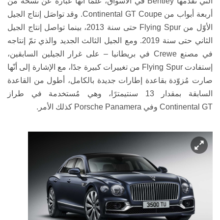
التي تقدّمها
Bentley
في الأسواق، علمًا أنّها عبارة عن نسخة من
أربعة أبواب من
Continental GT Coupe
. وقد تواصَل إنتاج الجيل
الأوّل من
Flying Spur
حتى سنة 2013، بينما تواصل إنتاج الجيل
الثاني حتى سنة 2019. ومع الجيل الثالث الجديد والذي
تمّ إنتاجه
في مصنع
Crewe
في بريطانيا – على غرار الجيلين السابقين،
إستفادت
Flying Spur
من تغييرات كبيرة جدًا، مع الإشارة إلى أنّها
صارت مُزوّدة بقاعدة إطارات جديدة بالكامل، أطول من القاعدة
السابقة بمقدار 13 سنتيمترًا، وهي مُستخدمة في طراز
Continental GT
و
في
Porsche Panamera
كذلك الأمر.