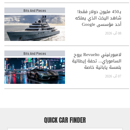
بـ450 مليون دولار فقط!
Bits And Pieces
شاهد اليخت الذي يملكه
أحد مؤسسي Google
08 آب 2026
لامبورغيني Revuelto بروح
Bits And Pieces
الساموراي... تحفة إيطالية
بلمسة يابانية خاصة
07 آب 2026
QUICK CAR FINDER