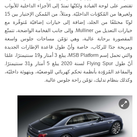
تقتصر على لوحة القيادة ولكنّها تمتدّ إلى الأجزاء الداخلية للأبواب
ولغيرها من المُكوّنات الداخليّة. ومثلاً، من المُمكن الإختيار بين 15
لونًا مختلفًا من الجلد، إضافة إلى خيارات إضافيّة مُتوفّرة مع
خيارات التعديل من
Mulliner
.
وإلى جانب الفخامة الواضحة، تتمتّع
المقصورة برحابة عالية، وهي تؤمّن مساحات جلوس واسعة
ومريحة جدًا للركاب،
خاصة وأنّ طول قاعدة الإطارات الجديدة
والتي تحمل إسم
MSB Platform
، يبلغ 3 أمتار و19 سنتيمترًا، علمًا
أنّ طول
Flying Spur
لسنة 2020 يبلغ 5 أمتار و31 سنتيمترًا.
والمقاعد المُزوّدة بأنظمة تحكم كهربائي للوضعيّة، وبتهوئة داخليّة،
وكذلك بنظام تدليك، تؤمّن راحة جلوس عالية.