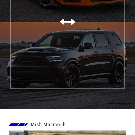
كورفيت C8 Z06
Mish Masmouh