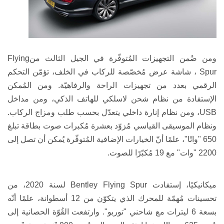
ومن ضُمن التجهيزات المُتوفّرة في الجيل الثالث من
Flying
Spur
،
شاشة عرض مُخصّصة للركاب في الخلف، تؤمّن التحكم
الرقمي بعدد من تجهيزات الراحة والرفاهيّة. ومن المُمكن
الإستفادة من نظام شحن لاسلكي للهاتف الذكي، ومن مداخل
USB
، ومن نظام إنارة داخلي يتعدّل بحسب طلب ومزاج الركاب.
ونظام الموسيقى القياسي مُزوّد بعشرة مُكبرات صوت
بطاقة تبلغ
650 "واتًا"، علمًا أنّ الخيارات الإضافية المُتوفّرة يُمكن أن تصل إلى
2200 "وات" مع 19 مُكبّرًا للصوت.
ميكانيكيًا، إستفادت
Bentley Flying Spur
لسنة 2020، من
تحسينات مُهمّة للمحرك الذي يتكوّن من 12 أسطوانة
، علمًا أنّه
بسعة 6 ليترات مع شاحني "توربو". وارتفعت القُوّة الحصانية إلى