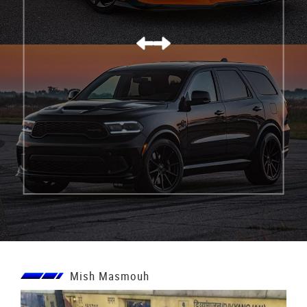
كورفيت C8 Z06
Mish Masmouh