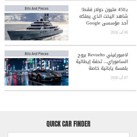
بـ450 مليون دولار فقط!
Bits And Pieces
شاهد اليخت الذي يملكه
أحد مؤسسي Google
08 آب 2026
لامبورغيني Revuelto بروح
Bits And Pieces
الساموراي... تحفة إيطالية
بلمسة يابانية خاصة
07 آب 2026
QUICK CAR FINDER