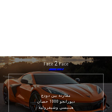
2
Face
Face
مقارنة بين دودج
ديورانجو 1000 حصان
هينيسي وشيفروليه