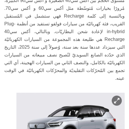
مُستوى الحجم بين أكس سي
40
الصغيرة و أكس سي
90
الكبيرة،
مُرورًا بخيارات مُتوسّطة مثل
أكس سي
60
و أكس سي
70
.
وبالنسبة إلى كلمة
Recharge
فهي ستشمل في المُستقبل
القريب، فئة كهربائيّة من سيارات
فولفو تستفيد من أنظمة
Plug-
in-hybrid
لإعادة شحن البطاريّات. وبالتالي، أكس سي
40
Recharge
هي طليعة هذه المجموعة من السيارات الكهربائيّة
التي سيزداد عددها سنة بعد سنة، وُصولاً إلى سنة 2025، التاريخ
الذي حدّده الصانع السويديّ لتُصبح نصف مبيعاته من السيارات
الكهربائيّة بالكامل، والنصف الثاني من السيارات الهجينة، أي التي
تجمع بين المُحرّكات التقليديّة والمحرّكات الكهربائيّة في الوقت
عينه.