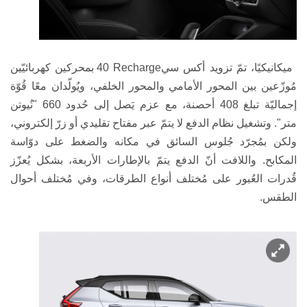
ميكانيكيًا، تمّ تزويد
أكس سي
40 Recharge
بمحركين كهربائيّين
مُوزّعين بين المحور الأمامي والمحور الخلفي، ويُولّدان معًا قُوّة
إجماليّة تبلغ 408 أحصنة، مع عزم يَصل إلى حُدود 660 "نُيوتن
متر". وتشغيل نظام الدفع لا يتمّ عبر مفتاح تقليدي أو زرّ إلكتروني،
ولكن بمُجرّد جُلوس السائق في مكانه والضغط على دوّاسة
المكابح. واللافت أنّ الدفع يتمّ بالإطارات الأربعة، بشكل يُعزّز
قُدرات العُبور على مُختلف أنواع الطرقات، وفي مُختلف أحوال
الطقس
.