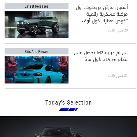
أستون مارتن دريدنوت: أول
Latest Releases
مركبة عسكرية رقمية
تخوض معارك كول أوف
ديوتي
20 تموز 2026
بي إم دبليو M2 تحصل على
Bits And Pieces
نظام xDrive لأول مرة
21 تموز 2026
Today's Selection