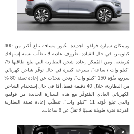
وبإمكان سيارة
فولفو
الجديدة، عُبور مسافة تبلغ أكتر من 400
كيلومتر، في حال القيادة بظُروف عادية لا تتطلّب نسبة إستهلاك
مُرتفعة. ومن المُمكن إعادة شحن البطارية التي تبلغ طاقتها 75
"كيلو وات / ساعة"، بسرعة كبيرة في حال توفّر شاحن كهربائي
سريع، بقُوّة 150 "كيلو وات"، ونحن نتحدّث عن إعادة تعبئة 80 %
من البطارية، خلال 40 دقيقة فقط. أمّا في حال إستخدام الشاحن
الكهربائي العادي المُتوفّر مع هذه السيارة الجديدة من
فولفو
،
والذي تبلغ قُوّته 11 "كيلو وات"، تتطلّب إعادة تعبئة البطارية
الفرغة فترة طويلة نسبيًا لا تقلّ عن 8 ساعات.