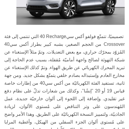
تصميميًا، تتمتّع
فولفو
أكس سي
40 Recharge
التي تنتمي إلى فئة
Crossover
من الحجم الصغير، بشبه كبير بطراز أكس سي
40
المُزوّد بمحرّك حراري، مع بعض التعديلات. وتمّ مثلاً الإستغناء عن
شبكة التهوئة لصالح واجهة أماميّة مُقفلة، بسبب عدم الحاجة إلى
تبريد المحرك الكهربائي عن طريق الهواء. وتمّ كذلك الإستغناء عن
مخارج العادم وإستبداله بصادم خلفي يتمتّع بشكل جديد. ومن جهة
ثانية، تستفيد الفئة الكهربائيّة من أكس سي
40
من إطارات خاصة
قياس 19 أو 20 "إنشًا"، وكذلك من شعارات تدلّ على نظام دفع
غير تقليدي. وإضافة إلى اللجوء إلى ألوان خارجيّة جديدة، عمل
المُهندسون على وتر التناقض على مُستوى الألوان، لزيادة
الجاذبيّة، ولتمييز النسخة الكهربائيّة على الطريق. وهذا الأمر واضح
على مُستوى ألوان الجزء السفلي من الهيكل، وأغطية المرايا