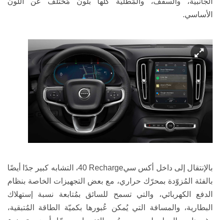
الجانبيّة، والسقف، والمَطليّة كلّها بلون مُختلف عن اللون
الأساسي.
بالإنتقال إلى داخل أكس سي
40 Recharge
، التشابه كبير جدًا أيضًا
بالفئة المُزوّدة بمحرّك حراري، مع بعض التجهيزات الخاصة بنظام
الدفع الكهربائي، والتي تسمح للسائق بمُتابعة نسبة إستهلاك
البطارية، والمسافة التي يُمكن عُبورها بكميّة الطاقة المُتبقية،