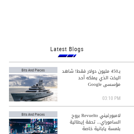
Latest Blogs
بـ450 مليون دولار فقط! شاهد
Bits And Pieces
اليخت الذي يملكه أحد
مؤسسي Google
03:10 PM
لامبورغيني Revuelto بروح
Bits And Pieces
الساموراي... تحفة إيطالية
بلمسة يابانية خاصة