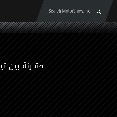
Search MotorShow.me
ﻣﻘﺎﺭﻧﺔ ﺑﻴﻦ ﺗﻴﺴﻼ