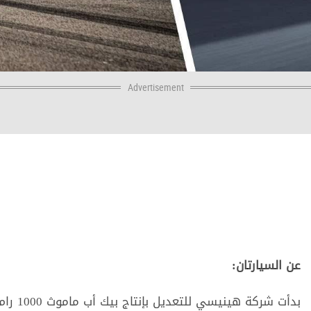
Advertisement
ﻋﻦ ﺍﻟﺴﻴﺎﺭﺗﺎﻥ:
ﺑﺪﺃﺕ ﺷﺮﻛﺔ ﻫﻴﻨﻴﺴﻲ ﻟﻠﺘﻌﺪﻳﻞ ﺑﺈﻧﺘﺎﺝ ﺑﻴﻚ ﺃﺏ ﻣﺎﻣﻮﺙ 1000 رام TRX، ﺍﺳﺘﻨﺎﺩًﺍ ﺇﻟﻰ ﺷﺎﺣﻨﺔ ﺭﺍﻡ 1500 TRX.