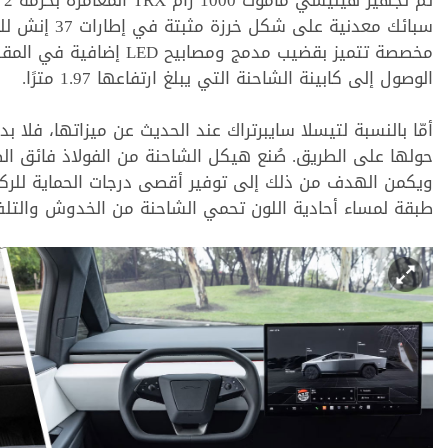
ﺳﺒﺎﺋﻚ ﻣﻌﺪﻧﻴﺔ 
ﻣﺨﺼﺼﺔ ﺗﺘﻤﻴﺰ ﺑﻘﻀﻴﺐ ﻣﺪﻣﺞ ﻭ
ﺍﻟﻮﺻﻮﻝ ﺇﻟﻰ ﻛﺎﺑﻴﻨﺔ الشاحنة ﺍﻟﺘﻲ ﻳﺒﻠﻎ ﺍﺭﺗﻔﺎﻋﻬﺎ 1.97 ﻣﺘﺮًﺍ.
ﺃﻣّﺎ ﺑﺎﻟﻨﺴﺒﺔ ﻟﺘﻴﺴﻼ ﺳﺎﻳﺒﺮﺗﺮﺍﻙ ﻋﻨﺪ ﺍﻟﺤﺪﻳﺚ ﻋﻦ ﻣﻴﺰﺍﺗﻬﺎ، ﻓﻼ 
ﺣﻮﻟﻬﺎ ﻋﻠﻰ ﺍﻟﻄﺮﻳﻖ. ﺻُﻨﻊ ﻫﻴﻜﻞ ﺍﻟﺸﺎﺣﻨﺔ ﻣﻦ ﺍﻟﻔﻮﻻﺫ ﻓﺎﺋﻖ ﺍﻟﺼﻼ
ﻭﻳﻜﻤﻦ ﺍﻟﻬﺪﻑ ﻣﻦ ﺫﻟﻚ ﺇﻟﻰ ﺗﻮﻓﻴﺮ ﺃﻗﺼﻰ ﺩﺭﺟﺎﺕ ﺍﻟﺤﻤﺎﻳﺔ ﻟﻠﺮﻛ
ﻃﺒﻘﺔ ﻟﻤﺴﺎﺀ ﺃﺣﺎﺩﻳﺔ ﺍﻟﻠﻮﻥ ﺗﺤﻤﻲ ﺍﻟﺸﺎﺣﻨﺔ ﻣﻦ ﺍﻟﺨﺪﻭﺵ ﻭﺍﻟﺘﻠﻒ