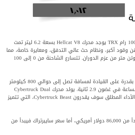
ﻭﻓﻘﺎ ﻟﻸﺭﻗﺎﻡ ﻭﺍﻟﻤﻘﺎﺭﺑﺔ، ﺗﺤﺖ ﻏﻄﺎﺀ ﻤﺤﺮﻙ هينيسي ﻣﺎﻣﻮﺙ 1000 رام TRX ﻳﻮﺟﺪ ﻣﺤﺮﻙ Hellcat V8 ﺑﺴﻌﺔ 6.2 ﻟﻴﺘﺮ ﺗﻤﺖ
 ﻫﻴﻨﻴﺴﻲ ﻋﺎﻟﻲ ﺍﻟﺘﺪﻓﻖ ﺳﻌﺔ 2.65 ﻟﺘﺮ، ﻭﺣﺎﻗﻦ ﻭﻗﻮﺩ ﺃﻛﺒﺮ، ﻭﻧﻈﺎﻡ ﺣﺚ ﻋﺎﻟﻲ ﺍﻟﺘﺪﻓﻖ، ﻭﻣﻌﺎﻳﺮﺓ ﺧﺎﺻﺔ، ﻣﻤﺎ
ﻳﺠﻌﻠﻪ ﻳﺼﻞ ﺇﻟﻰ ﻗﻮﺓ 755 ﻛﻴﻠﻮ ﻭﺍﻁ / 1،026 ﺣﺼﺎﻥ ﻭ1،314 ﻧﻴﻮﺗﻦ ﻣﺘﺮ ﻣﻦ ﻋﺰﻡ ﺍﻟﺪﻭﺭﺍﻥ. ﺗﺘﺴﺎﺭﻉ الشاحنة ﻣﻦ 0 ﺇﻟﻰ 100
ﺃﻣﺎ ﺑﺎﻟﻨﺴﺒﺔ ﻟﺘﻴﺴﻼ ﺳﺎﻳﺒﺮﺗﺮﺍﻙ ﻓﺘﻌﺘﺒﺮ شاحنة كهربائية خفيفة ﺑﻘﺪﺭﺓ ﻋﻠﻰ ﺍﻟﻘﻴﺎﺩﺓ ﻟﻤﺴﺎﻓﺔ ﺗﺼﻞ ﺇﻟﻰ ﺣﻮﺍﻟﻲ 800 ﻛﻴﻠﻮﻣﺘﺮ
ﻓﻲ ﺍﻟﺸﺤﻨﺔ ﺍﻟﻮﺍﺣﺪﺓ. وتتسارع ﻣﻦ 0 ﺇﻟﻰ 100 كيلومتراً في الساعة ﻓﻲ ﻏﻀﻮﻥ 2.9 ﺛﺎﻧﻴﺔ. ﻳﻮﻟﺪ ﻣﺤﺮﻙ Cybertruck Dual
Motor ﻗﻮﺓ ﺇﺟﻤﺎﻟﻴﺔ ﺗﺒﻠﻎ 600 ﺣﺼﺎﻥ. ﺃﻭﻟﺌﻚ ﺍﻟﺬﻳﻦ ﻳﺒﺤﺜﻮﻥ ﻋﻦ ﺍﻷﺩﺍﺀ ﺍﻟﻤﻄﻠﻖ ﺳﻮﻑ ﻳﻘﺪﺭﻭﻥ Cybertruck Beast، ﺍﻟﺘﻲ ﺗﺘﻤﻴﺰ
سعر ﺍﻟﻨﺴﺨﺔ ﺍﻟﺠﺪﻳﺪﺓ ﻣﻦ هينيسي ﻣﺎﻣﻮﺙ 1000 رام TRX يبدأ من 86,000 ﺩﻭﻻﺭ أمريكي، ﺃﻣﺎ ﺳﻌﺮ ﺳﺎﻳﺒﺮﺗﺮﺍﻙ ﻓﻴﺒﺪﺃ ﻣﻦ