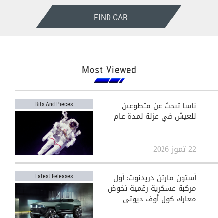
FIND CAR
Most Viewed
ناسا تبحث عن متطوعين
Bits And Pieces
للعيش في عزلة لمدة عام
22 تموز 2026
أستون مارتن دريدنوت: أول
Latest Releases
مركبة عسكرية رقمية تخوض
معارك كول أوف ديوتي