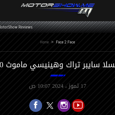
otorShow Reviews
Home
>
Face 2 Face
 ﺳﺎﻳﺒﺮ ﺗﺮﺍﻙ ﻭﻫﻴﻨﻴﺴﻲ ﻣﺎﻣﻮﺙ 1000 رام TRX
17 تموز ، 2024 10:07 ص