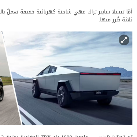
ﺃﻣّﺎ ﺗﻴﺴﻼ ﺳﺎﻳﺒﺮ ﺗﺮﺍﻙ ﻓﻬﻲ شاحنة كهربائية خفيفة ﺗﻌﻤﻞُ ﺑﺎﻟ
ﺛﻼﺛﺔ ﻃُﺮﺯ ﻣﻨﻬﺎ.