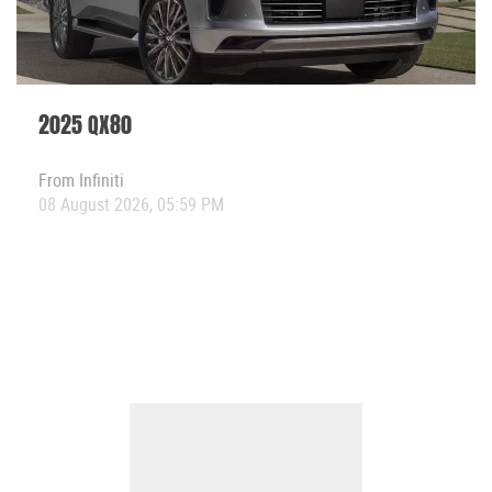
2025 QX80
From
Infiniti
08 August 2026, 05:59 PM