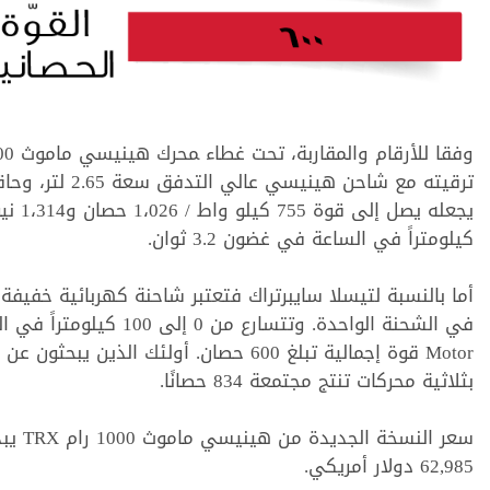
ﺗﺮﻗﻴﺘﻪ ﻣﻊ ﺷﺎﺣﻦ
كيلومتراً في الساعة ﻓﻲ ﻏﻀﻮﻥ 3.2 ﺛﻮﺍﻥ.
ﺑﺜﻼﺛﻴﺔ ﻣﺤﺮﻛﺎﺕ ﺗﻨﺘﺞ ﻣﺠﺘﻤﻌﺔ 834 ﺣﺼﺎﻧًﺎ.
62,985 ﺩﻭﻻﺭ أمريكي.