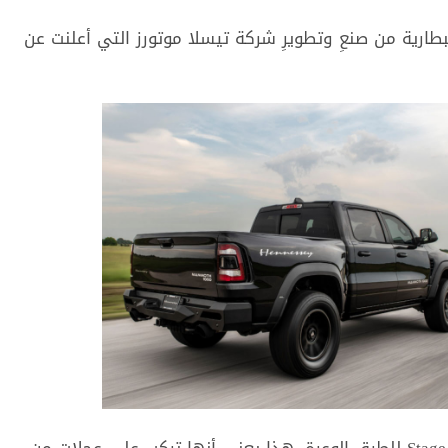
ﺒﻄﺎﺭﻳﺔ ﻣﻦ ﺻﻨﻊِ ﻭﺗﻄﻮﻳﺮِ ﺷﺮﻛﺔ ﺗﻴﺴﻼ ﻣﻮﺗﻮﺭﺯ ﺍﻟﺘﻲ ﺃﻋﻠﻨﺖ ﻋﻦ