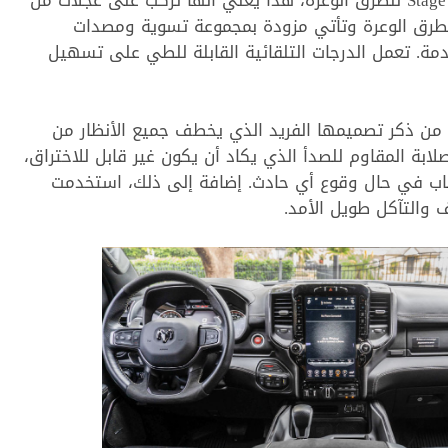
ﺗﻢ ﺗﺠﻬﻴﺰ هينيسي ﻣﺎﻣﻮﺙ 1000 رام TRX ﺍﻟﻤﻐﺎﻣﺮﺓ ﺑﺤﺰﻣﺔ Stage 2 ﻟﻠﻄﺮﻕ ﺍﻟﻮﻋﺮﺓ، ﻫﺬﺍ ﻳﻌﻨﻲ ﺃﻧﻬﺎ ﺗﺮﻛﺐ ﻋﻠﻰ ﻋﺠﻼﺕ ﻣﻦ
ﻋﻠﻰ ﺷﻜﻞ ﺧﺮﺯﺓ ﻣﺜﺒﺘﺔ ﻓﻲ ﺇﻃﺎﺭﺍﺕ 37 إنش ﻟﻠﻄﺮﻕ ﺍﻟﻮﻋﺮﺓ ﻭﺗﺄﺗﻲ ﻣﺰﻭﺩﺓ ﺑﻤﺠﻤﻮﻋﺔ ﺗﺴﻮﻳﺔ ﻭﻣﺼﺪﺍﺕ
ﻣﺼﺎﺑﻴﺢ LED ﺇﺿﺎﻓﻴﺔ ﻓﻲ ﺍﻟﻤﻘﺪﻣﺔ. ﺗﻌﻤﻞ ﺍﻟﺪﺭﺟﺎﺕ ﺍﻟﺘﻠﻘﺎﺋﻴﺔ ﺍﻟﻘﺎﺑﻠﺔ ﻟﻠﻄﻲ ﻋﻠﻰ ﺗﺴﻬﻴﻞ
ﺑﺪ ﻣﻦ ﺫﻛﺮ ﺗﺼﻤﻴﻤﻬﺎ ﺍﻟﻔﺮﻳﺪ ﺍﻟﺬﻱ ﻳﺨﻄﻒ ﺟﻤﻴﻊ ﺍﻷﻧﻈﺎﺭ ﻣﻦ
ﺑﺔ ﺍﻟﻤﻘﺎﻭﻡ ﻟﻠﺼﺪﺃ ﺍﻟﺬﻱ ﻳﻜﺎﺩ ﺃﻥ ﻳﻜﻮﻥ ﻏﻴﺮ ﻗﺎﺑﻞ ﻟﻼﺧﺘﺮﺍﻕ،
ﺎﺏ ﻓﻲ ﺣﺎﻝ وقوع أي حادث. ﺇﺿﺎﻓﺔ ﺇﻟﻰ ﺫﻟﻚ، ﺍﺳﺘﺨﺪﻣﺖ
 ﻭﺍﻟﺘﺂﻛﻞ ﻃﻮﻳﻞ ﺍﻷﻣﺪ.