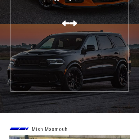
كورفيت C8 Z06
Mish Masmouh