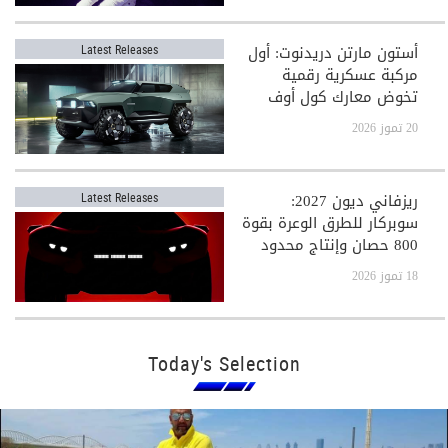
أستون مارتن دريدنوت: أول
Latest Releases
مركبة عسكرية رقمية
تخوض معارك كول أوف
ديوتي
20 تموز 2026
ريزفاني ديون 2027:
Latest Releases
سوبركار للطرق الوعرة بقوة
800 حصان وإنتاج محدود
جدًا
18 تموز 2026
Today's Selection