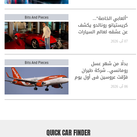
"ألعابي الخاصة"...
Bits And Pieces
كريستيانو رونالدو يكشف
عن عشقه لعالم السيارات
الفاخرة
07 آب 2026
بدلًا من شهر عسل
Bits And Pieces
رومانسي.. شركة طيران
فرّقت عروسين في أول يوم
بعد الزفاف!
06 آب 2026
QUICK CAR FINDER