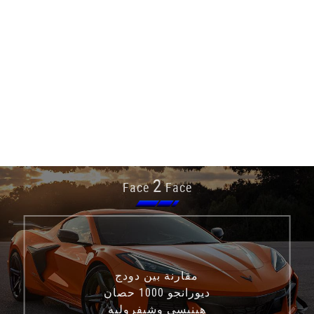
2
Face
Face
مقارنة بين دودج
ديورانجو 1000 حصان
هينيسي وشيفروليه