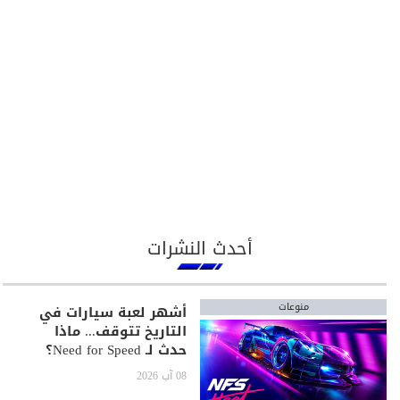
أحدث النشرات
منوعات
أشهر لعبة سيارات في
التاريخ تتوقف... ماذا
حدث لـ Need for Speed؟
08 آب 2026