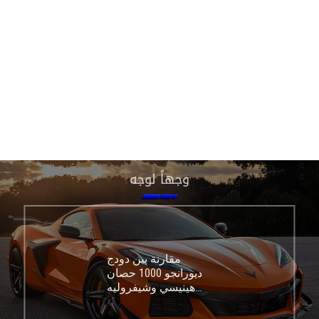
وجهاً لوجه
مقارنة بين دودج
ديورانجو 1000 حصان
هينيسي وشيفروليه
كورفيت C8 Z06