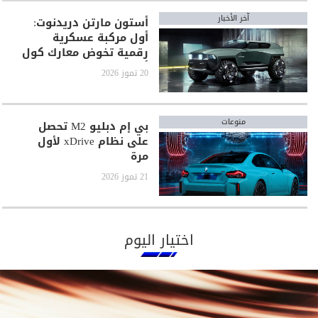
آخر الأخبار
أستون مارتن دريدنوت:
أول مركبة عسكرية
رقمية تخوض معارك كول
أوف ديوتي
20 تموز 2026
منوعات
بي إم دبليو M2 تحصل
على نظام xDrive لأول
مرة
21 تموز 2026
اختيار اليوم