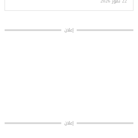
22 تموز 2026
إعلان
إعلان