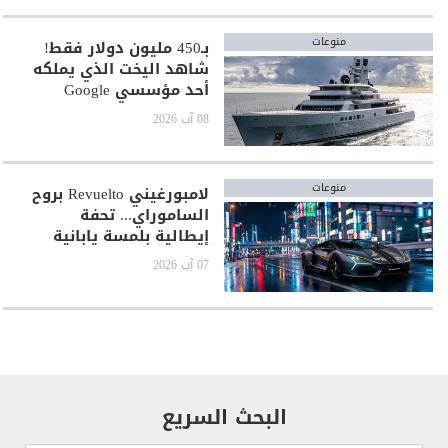
منوعات
بـ450 مليون دولار فقط!
شاهد اليخت الذي يملكه
أحد مؤسسي Google
08 آب 2026
منوعات
لامبورغيني Revuelto بروح
الساموراي... تحفة
إيطالية بلمسة يابانية
خاصة
07 آب 2026
البحث السريع