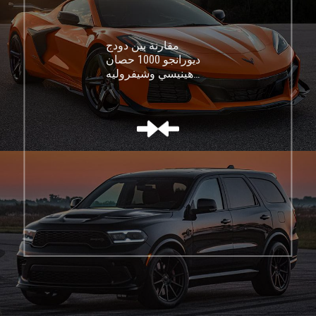
مقارنة بين دودج
ديورانجو 1000 حصان
هينيسي وشيفروليه
كورفيت C8 Z06