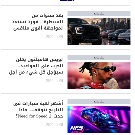
منوعات
بعد سنوات من
السيطرة... فورد تستعد
لمواجهة أقوى منافس
في تاريخ السيارات
09 آب 2026
منوعات
لويس هاميلتون يعلن
الحرب على المواعيد...
سيؤجل كل شيء من أجل
GTA 6!
09 آب 2026
منوعات
أشهر لعبة سيارات في
التاريخ تتوقف... ماذا
حدث لـ Need for Speed؟
08 آب 2026