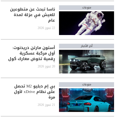
منوعات
ناسا تبحث عن متطوعين
للعيش في عزلة لمدة
عام
22 تموز 2026
آخر الأخبار
أستون مارتن دريدنوت:
أول مركبة عسكرية
رقمية تخوض معارك كول
أوف ديوتي
20 تموز 2026
منوعات
بي إم دبليو M2 تحصل
على نظام xDrive لأول
مرة
21 تموز 2026