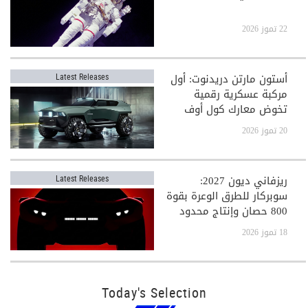
22 تموز 2026
أستون مارتن دريدنوت: أول
Latest Releases
مركبة عسكرية رقمية
تخوض معارك كول أوف
ديوتي
20 تموز 2026
ريزفاني ديون 2027:
Latest Releases
سوبركار للطرق الوعرة بقوة
800 حصان وإنتاج محدود
جدًا
18 تموز 2026
Today's Selection