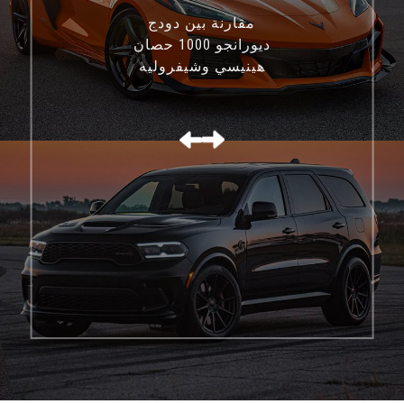
مقارنة بين دودج
ديورانجو 1000 حصان
هينيسي وشيفروليه
كورفيت C8 Z06