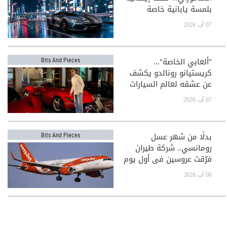
بلمسة يابانية خاصة
07 آب 2026
"ألعابي الخاصة"...
Bits And Pieces
كريستيانو رونالدو يكشف
عن عشقه لعالم السيارات
الفاخرة
07 آب 2026
بدلًا من شهر عسل
Bits And Pieces
رومانسي.. شركة طيران
فرّقت عروسين في أول يوم
بعد الزفاف!
06 آب 2026