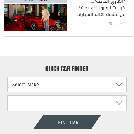
"ألعابي الخاصة"...
كريستيانو رونالدو يكشف
عن عشقه لعالم السيارات
الفاخرة
07 آب 2026
QUICK CAR FINDER
FIND CAR