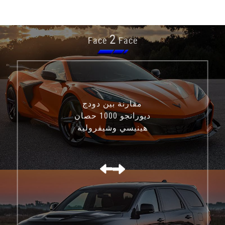
2
Face
Face
مقارنة بين دودج
ديورانجو 1000 حصان
هينيسي وشيفروليه
كورفيت C8 Z06