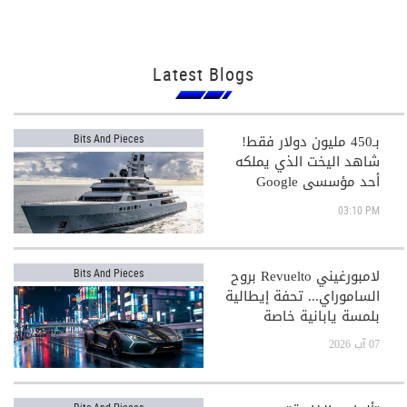
Latest Blogs
بـ450 مليون دولار فقط!
Bits And Pieces
شاهد اليخت الذي يملكه
أحد مؤسسي Google
03:10 PM
لامبورغيني Revuelto بروح
Bits And Pieces
الساموراي... تحفة إيطالية
بلمسة يابانية خاصة
07 آب 2026
Bits And Pieces