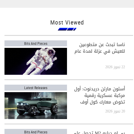
Most Viewed
ناسا تبحث عن متطوعين
Bits And Pieces
للعيش في عزلة لمدة عام
22 تموز 2026
أستون مارتن دريدنوت: أول
Latest Releases
مركبة عسكرية رقمية
تخوض معارك كول أوف
ديوتي
20 تموز 2026
بي إم دبليو M2 تحصل على
Bits And Pieces