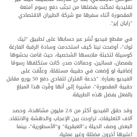
تقليدية تمكّنت بفضلها من تجنّب دفع رسوم أمتعة
المقصورة أثناء سفرها مع شركة الطيران الاقتصادي
"رايان إير".
في مقطع فيديو نُشر عبر حسابها على تطبيق "تيك
توك"، أوضحت نينا كيف استخدمت وسادة الرقبة الفارغة
كوسيلة لتخبئة ملابسها الشخصية، حيث قامت بحشوها
بقمصان، فساتين، وحمالات صدر، كانت ستكلفها رسومًا
إضافية لو وُضعت في حقيبة مستقلة. وعلّقت على
الفيديو بعبارة: "خدعة الفئران لتفادي دفع 50 يورو مقابل
حقيبة المقصورة"، مشيرة إلى أنها وفّرت هذا المبلغ
بالفعل بفضل هذه الطريقة.
وقد حقق الفيديو أكثر من 2.6 مليون مشاهدة، وحصد
آلاف التعليقات، تراوحت بين الإعجاب والدهشة والانتقاد.
البعض وصف الحيلة بـ"العبقرية" و"الأسطورية"، بينما
اعتبرها آخرون مضللة وغير عملية.