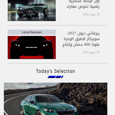
أول مركبة عسكرية
رقمية تخوض معارك
كول أوف ديوتي
20 تموز 2026
ريزفاني ديون 2027:
Latest Releases
سوبركار للطرق الوعرة
بقوة 800 حصان وإنتاج
محدود جدًا
18 تموز 2026
Today's Selection