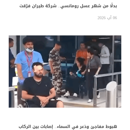
بدلًا من شهر عسل رومانسي.. شركة طيران فرّقت
عروسين في أول يوم بعد الزفاف!
06 آب 2026
هبوط مفاجئ وذعر في السماء.. إصابات بين الركاب