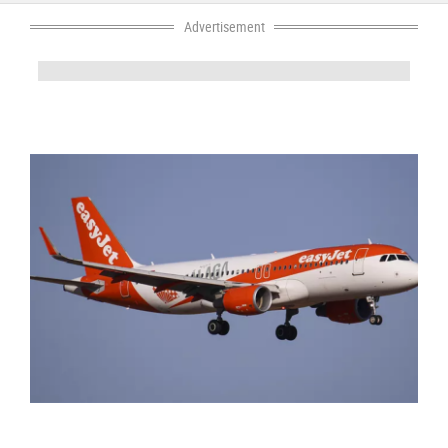
Concept Cars And Future Trends
Tips & Hints
Advertisement
Latest Releases
MotorShow Reviews
About Us
Face 2 Face
Mish Masmouh
News Hightlights
Our Opinion About These Cars
Regulations And Safe Driving
Say It Or Show It Outloud