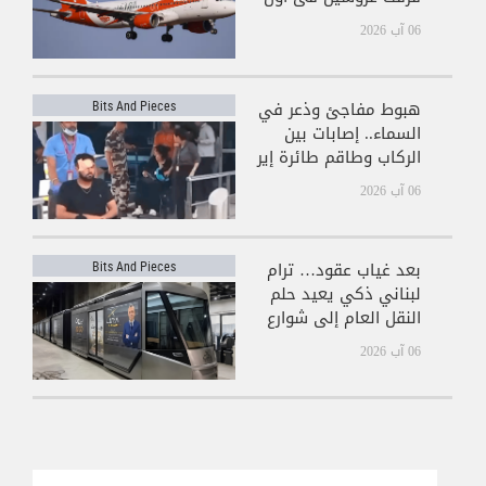
يوم بعد الزفاف!
06 آب 2026
هبوط مفاجئ وذعر في
Bits And Pieces
السماء.. إصابات بين
الركاب وطاقم طائرة إير
إنديا
06 آب 2026
بعد غياب عقود… ترام
Bits And Pieces
لبناني ذكي يعيد حلم
النقل العام إلى شوارع
بيروت!
06 آب 2026