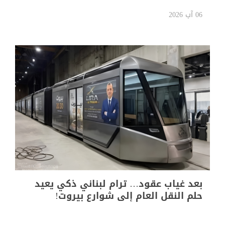
وطاقم طائرة إير إنديا
06 آب 2026
بعد غياب عقود… ترام لبناني ذكي يعيد
حلم النقل العام إلى شوارع بيروت!