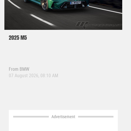
2025 M5
From
BMW
07 August 2026, 08:10 AM
Advertisement