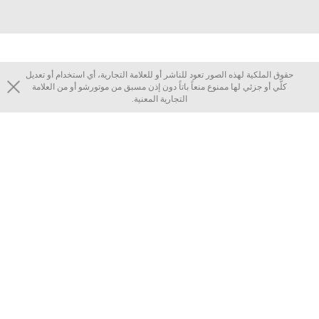
حقوق الملكية لهذه الصور تعود للناشر أو للعلامة التجارية، أي استخدام أو تعديل
كلّي أو جزئي لها ممنوع منعاً باتاً دون إذن مسبق من موتورشو أو من العلامة
التجارية المعنية.