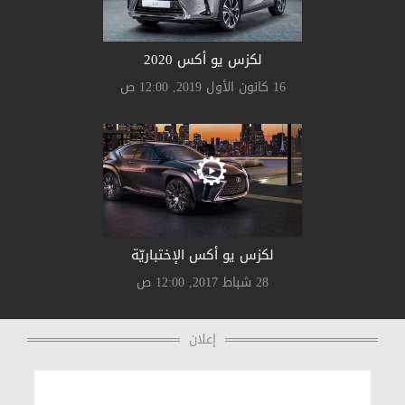
لكزس يو أكس 2020
16 كانون الأول 2019, 12:00 ص
لكزس يو أكس الإختباريّة
28 شباط 2017, 12:00 ص
إعلان