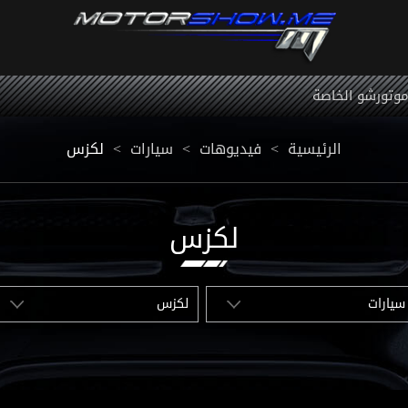
 موتورشو الخاصة
الرئيسية
<
فيديوهات
<
سيارات
<
لكزس
لكزس