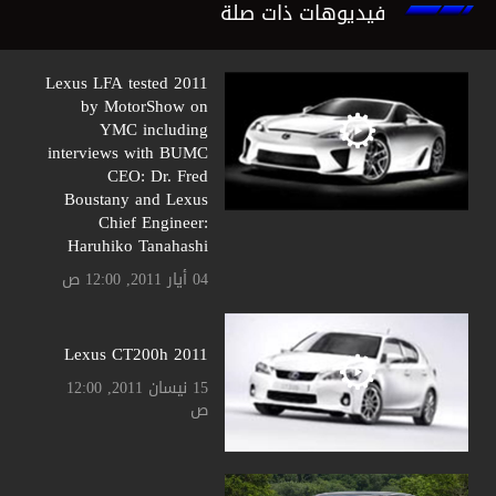
فيديوهات ذات صلة
2011 Lexus LFA tested
by MotorShow on
YMC including
interviews with BUMC
CEO: Dr. Fred
Boustany and Lexus
Chief Engineer:
Haruhiko Tanahashi
04 أيار 2011, 12:00 ص
Lexus CT200h 2011
15 نيسان 2011, 12:00
ص