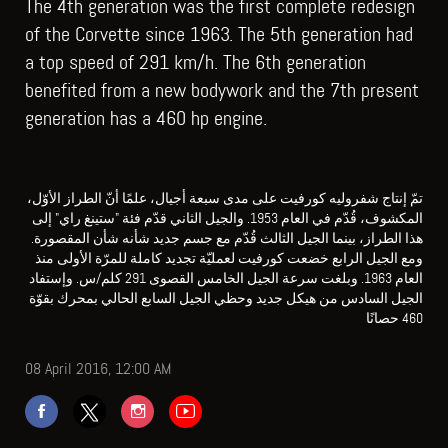
The 4th generation was the first complete redesign
of the Corvette since 1963. The 5th generation had
a top speed of 291 km/h. The 6th generation
benefited from a new bodywork and the 7th present
generation has a 460 hp engine.
تمّ إنتاج شفروليه كورفيت على مدى سبعة أجيال، علمًا أنّ الطراز الأوّل،
المكشوف، قُدّم في العام 1953. والجيل الثاني قدّم فئة "ستينغ راي" إلى
هذا الطراز، بينما الجيل الثالث قُدّم مع جسم جديد شأنه شأن المقصورة.
ومع الجيل الرابع خضعت كورفيت لعمليّة تجديد كاملة للمرّة الأولى منذ
العام 1963. وبلغت سرعة الجيل الخامس القصوى 291 كلم/س. وإستفاد
الجيل السادس من هيكل جديد وحظي الجيل السابع الحالي بمحرك بقوّة
460 حصانًا
08 April 2016, 12:00 AM