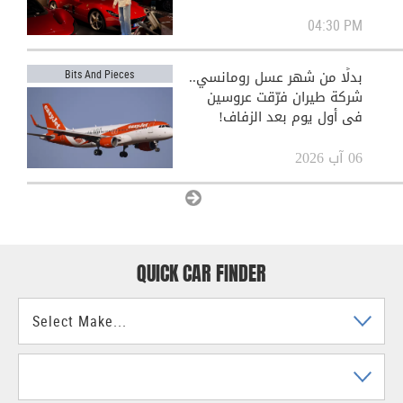
04:30 PM
بدلًا من شهر عسل رومانسي..
Bits And Pieces
شركة طيران فرّقت عروسين
في أول يوم بعد الزفاف!
06 آب 2026
View All
QUICK CAR FINDER