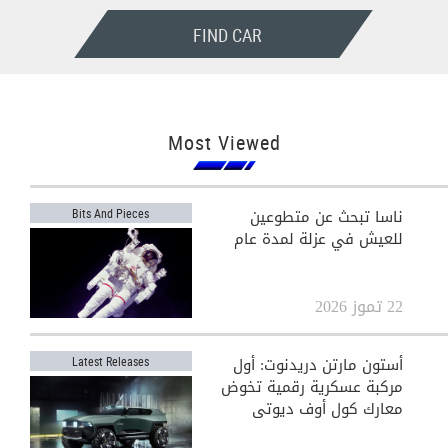
FIND CAR
Most Viewed
ناسا تبحث عن متطوعين
Bits And Pieces
للعيش في عزلة لمدة عام
22 تموز 2026
أستون مارتن دريدنوت: أول
Latest Releases
مركبة عسكرية رقمية تخوض
معارك كول أوف ديوتي