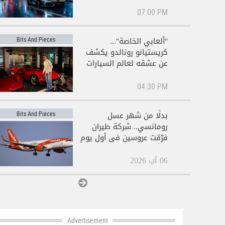
07:00 PM
"ألعابي الخاصة"...
Bits And Pieces
كريستيانو رونالدو يكشف
عن عشقه لعالم السيارات
الفاخرة
04:30 PM
بدلًا من شهر عسل
Bits And Pieces
رومانسي.. شركة طيران
فرّقت عروسين في أول يوم
بعد الزفاف!
06 آب 2026
View All
Advertisement