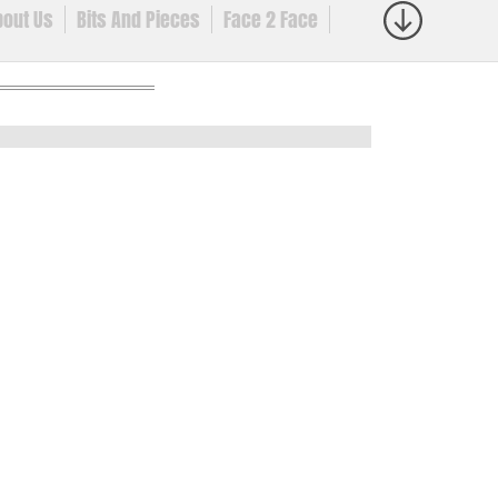
bout Us
Bits And Pieces
Face 2 Face
 It Outloud