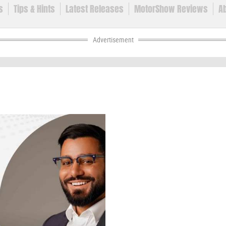
s
Tips & Hints
Latest Releases
MotorShow Reviews
A
out These Cars
Regulations And Safe Driving
Say It Or Show
Advertisement