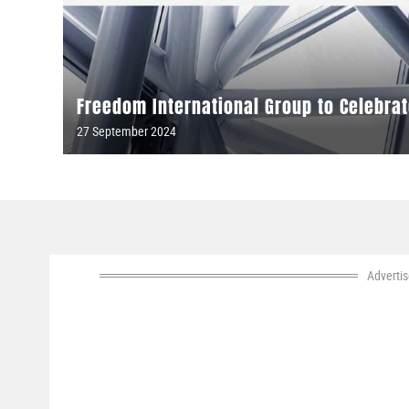
Freedom International Group to Celebrat
Anniversary and Outline Plans to Invest 
27 September 2024
Adverti