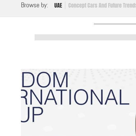
Browse by:
UAE
Concept Cars And Future Trend
Mish Masmouh
News Hightlights
Our Opinion Ab