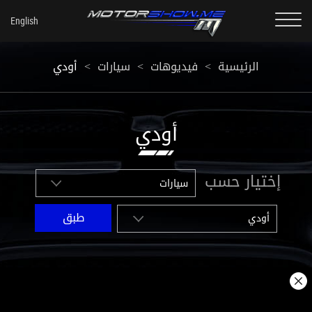
الرئيسية
<
فيديوهات
<
سيارات
<
أودي
أودي
إختيار حسب