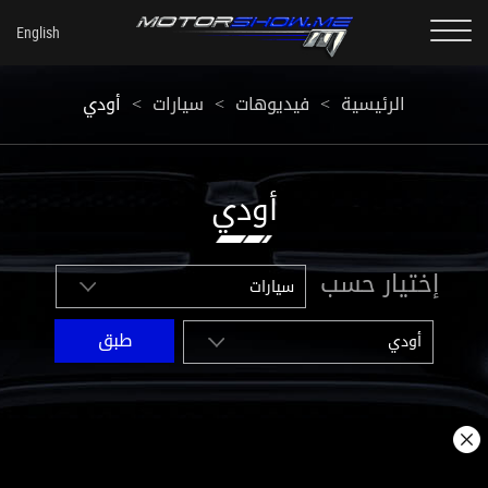
الرئيسية
<
فيديوهات
<
سيارات
<
أودي
أودي
إختيار حسب