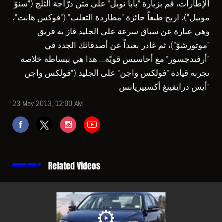
الإطارات، قم بزيارة "بابا نويل" على متن درّاجة الثلج ("سنوّ
موبيل")، اربح طبعاً جائزة "مطاردة الثعلب" ("فوكس هانت"،
وهي عبارة عن سباق سرعة على الجليد فاز به فريق
"موتورشوّ")، ثم غادر بعيداً عن أصدقائك الجدد في
"أرفيدجسور" مع أحاسيس قويّة... هذا هي ببساطة خلاصة
تجربة قيادة "فولكس واجن" على الجليد ("فولكس واجن
أيس درايفينغ أكسبيريانس"
23 May 2013, 12:00 AM
Related Videos