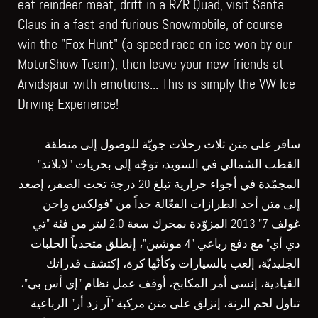
eat reindeer meat, drift in a RZR Quad, visit Santa
Claus in a fast and furious Snowmobile, of course
win the "Fox Hunt" (a speed race on ice won by our
MotorShow Team), then leave your new friends at
Arvidsjaur with emotions... This is simply the VW Ice
Driving Experience!
سافر على متن ثلاث رحلات جويّة للوصول إلى منطقة
القطب الشمالي في السويد، توجّه إلى بحريات "لابلاند"
المجمّدة في أجواء حرارية تبلغ 20 درجة تحت الصفر، إصعد
إلى متن أحد الطرازات الفعّالة جداً من "فولكس واجن
غولف 7" 2013 المزوّدة بمحرك سعة 2,0 ليتر من فئة "تي
دي أي" مع دفع رباعي "4 موشين"، إنطلق متحدياً الحلبات
الجليديّة، إلعب بالسيارات وكأنّها كرة، إكتشف قدراتك
القيادية، إنسى أمر المكابح، أوقف عمل نظام "إي أس بي"،
تناول لحم الرنة، إنزلق على متن مركبة "آر زد أر" الرباعية