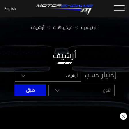
أرشيف
<
فيديوهات
<
الرئيسية
أرشيف
إختيار حسب