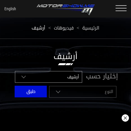
أرشيف
<
فيديوهات
<
الرئيسية
أرشيف
إختيار حسب