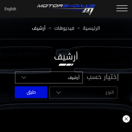
أرشيف
<
فيديوهات
<
الرئيسية
أرشيف
إختيار حسب