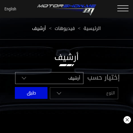
أرشيف
<
فيديوهات
<
الرئيسية
أرشيف
إختيار حسب