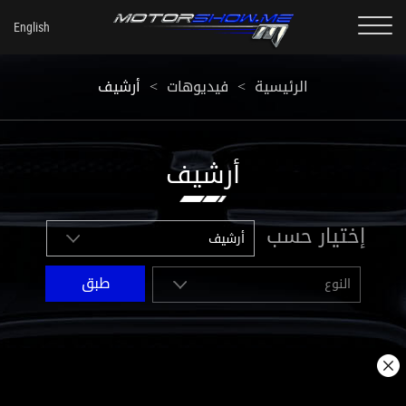
أرشيف
<
فيديوهات
<
الرئيسية
أرشيف
إختيار حسب