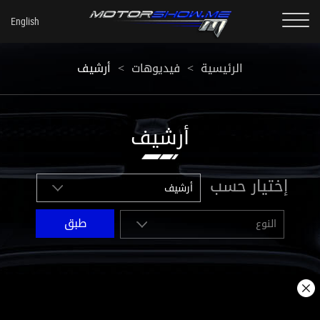
أرشيف
<
فيديوهات
<
الرئيسية
أرشيف
إختيار حسب