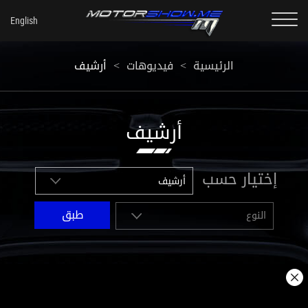
أرشيف
<
فيديوهات
<
الرئيسية
أرشيف
إختيار حسب