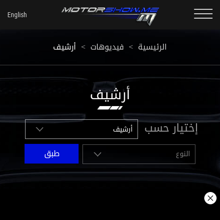
أرشيف
<
فيديوهات
<
الرئيسية
أرشيف
إختيار حسب