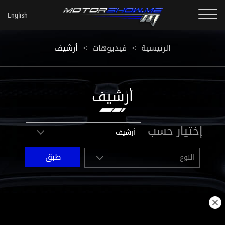
أرشيف
<
فيديوهات
<
الرئيسية
أرشيف
إختيار حسب