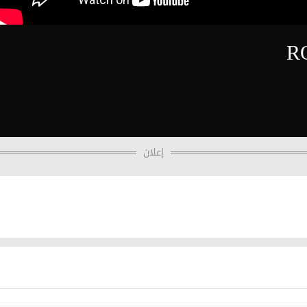
R
إعلان