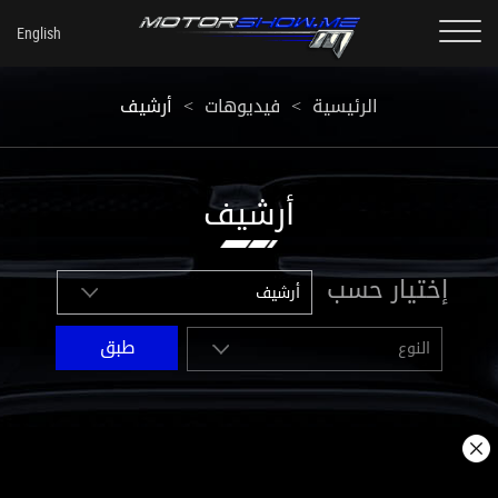
أرشيف
<
فيديوهات
<
الرئيسية
أرشيف
إختيار حسب