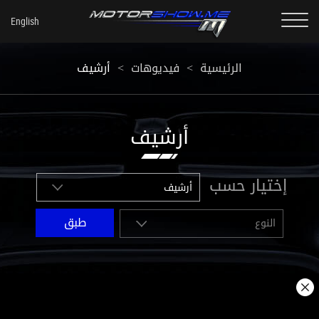
أرشيف
<
فيديوهات
<
الرئيسية
أرشيف
إختيار حسب