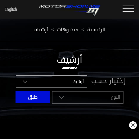
أرشيف
<
فيديوهات
<
الرئيسية
أرشيف
إختيار حسب