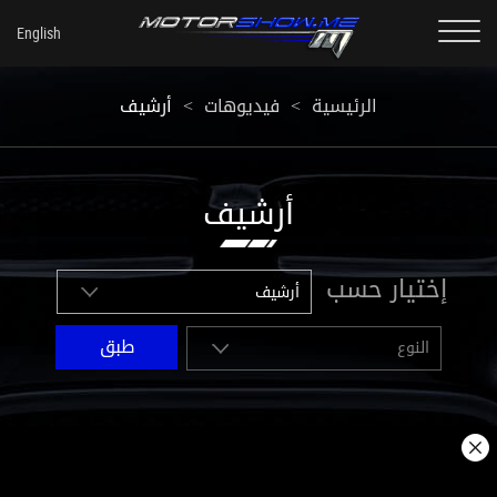
أرشيف
<
فيديوهات
<
الرئيسية
أرشيف
إختيار حسب