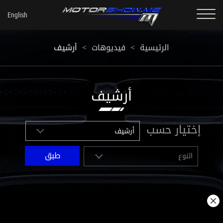
أرشيف
<
فيديوهات
<
الرئيسية
أرشيف
إختيار حسب