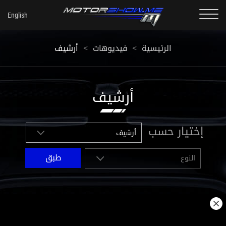
أرشيف
<
فيديوهات
<
الرئيسية
أرشيف
إختيار حسب