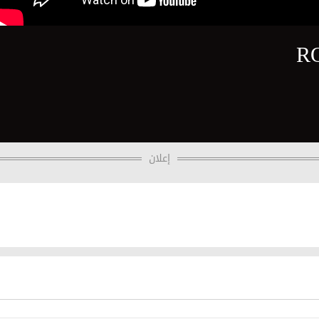
R
إعلان