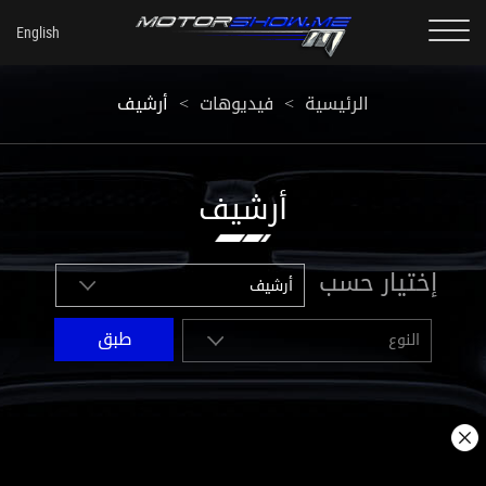
أرشيف
<
فيديوهات
<
الرئيسية
أرشيف
إختيار حسب