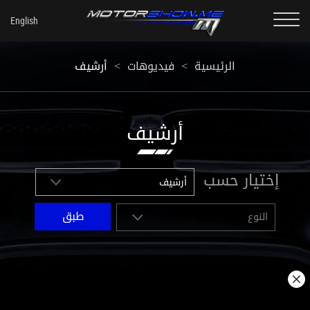
أرشيف
<
فيديوهات
<
الرئيسية
أرشيف
إختيار حسب